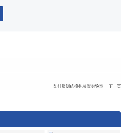
防排爆训练模拟装置实验室
下一页
客
服
i
热
n
线:
f
0
o
1