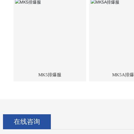
MK5排爆服
MK5A排
在线咨询