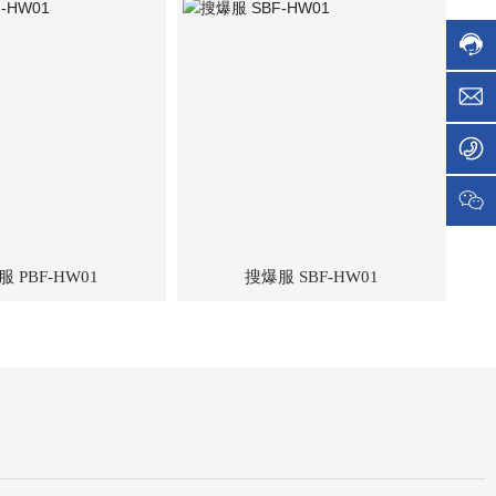
0
h
-
1
e
5
3
2
5
e
6
2
i
0
2
g
9
9
r
6
7
o
8
2
u
8
8
p
7
c
2
o
 PBF-HW01
搜爆服 SBF-HW01